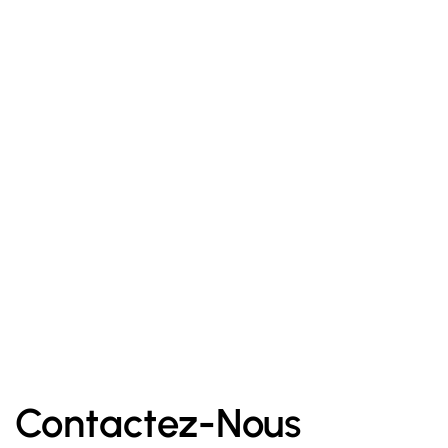
19.000
د.ت
Scrub cream – Under the moon
Contactez-Nous