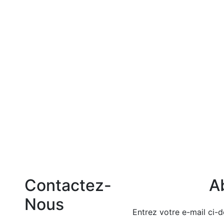
Add to wishlist
30.000
د.ت
Lait démaquillant
Hydra goat’s milk
Contactez-
A
Nous
Entrez votre e-mail ci-